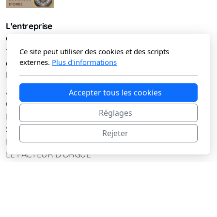
L'entreprise
Chemin de la Dame 1
1350 Orbe
Ce site peut utiliser des cookies et des scripts
externes.
Plus d'informations
CH
Menu principal
ACCUEIL
Accepter tous les cookies
QUI SOMMES-NOUS
Réglages
L'ORGUE
SOUTIEN ET PARRAINAGE
Rejeter
NOS PARTENAIRES
LE FACTEUR D'ORGUE
ILS PARLENT DE NOUS
CONTACT
PUBLICATIONS